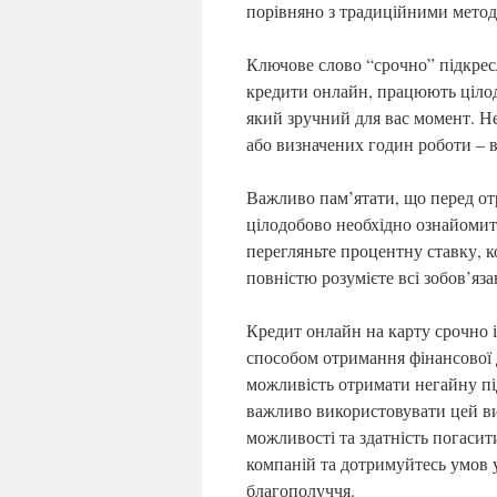
порівняно з традиційними мето
Ключове слово “срочно” підкрес
кредити онлайн, працюють цілод
який зручний для вас момент. Не
або визначених годин роботи – в
Важливо пам’ятати, що перед от
цілодобово необхідно ознайомит
перегляньте процентну ставку, к
повністю розумієте всі зобов’яз
Кредит онлайн на карту срочно і
способом отримання фінансової 
можливість отримати негайну пі
важливо використовувати цей ви
можливості та здатність погасит
компаній та дотримуйтесь умов у
благополуччя.