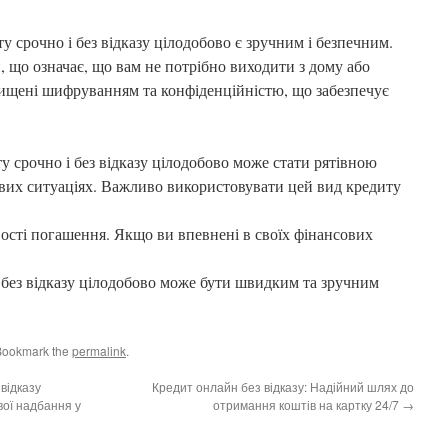
у срочно і без відказу цілодобово є зручним і безпечним.
, що означає, що вам не потрібно виходити з дому або
ахищені шифруванням та конфіденційністю, що забезпечує
 срочно і без відказу цілодобово може стати рятівною
вих ситуаціях. Важливо використовувати цей вид кредиту
ості погашення. Якщо ви впевнені в своїх фінансових
 без відказу цілодобово може бути швидким та зручним
Bookmark the
permalink
.
відказу
Кредит онлайн без відказу: Надійний шлях до
вої надбання у
отримання коштів на картку 24/7
→