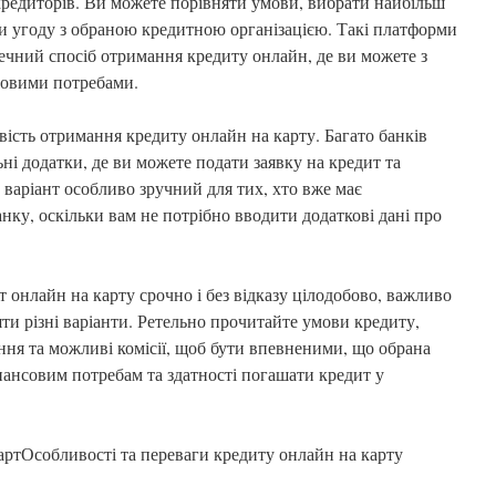
 кредиторів. Ви можете порівняти умови, вибрати найбільш
и угоду з обраною кредитною організацією. Такі платформи
ечний спосіб отримання кредиту онлайн, де ви можете з
совими потребами.
сть отримання кредиту онлайн на карту. Багато банків
ьні додатки, де ви можете подати заявку на кредит та
варіант особливо зручний для тих, хто вже має
нку, оскільки вам не потрібно вводити додаткові дані про
т онлайн на карту срочно і без відказу цілодобово, важливо
ти різні варіанти. Ретельно прочитайте умови кредиту,
ння та можливі комісії, щоб бути впевненими, що обрана
нансовим потребам та здатності погашати кредит у
ртОсобливості та переваги кредиту онлайн на карту