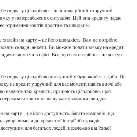
 без відказу цілодобово – це інноваційний та зручний
римку у непередбачених ситуаціях. Цей вид кредиту надає
оцес отримання коштів простим та швидким.
 онлайн на карту – це його швидкість. Вам не потрібно
внювати складні анкети. Ви можете подати заявку на кредит
сидячи вдома чи в офісі. Все, що вам потрібно – це доступ
.
 без відказу цілодобово доступний у будь-який час доби. Це
явку на кредит у зручний для вас момент, навіть вночі або
 що надають такі кредити, працюють цілодобово, щоб
та переказати кошти на вашу карту якомога швидше.
 на карту – це його доступність. Багато компаній, що
ь суворі вимоги до кредитної історії або доходів
доступним для багатьох людей, незалежно від їхньої