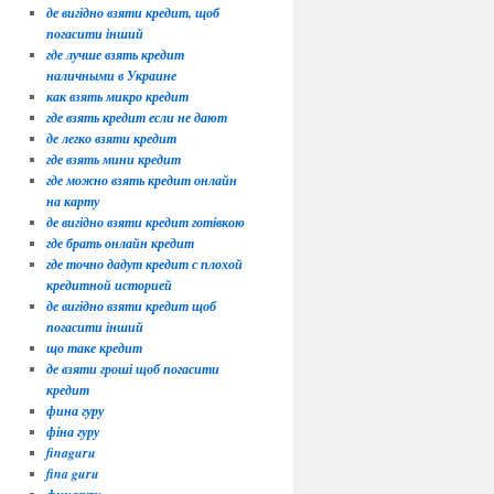
де вигідно взяти кредит, щоб
погасити інший
где лучше взять кредит
наличными в Украине
как взять микро кредит
где взять кредит если не дают
де легко взяти кредит
где взять мини кредит
где можно взять кредит онлайн
на карту
де вигідно взяти кредит готівкою
где брать онлайн кредит
где точно дадут кредит с плохой
кредитной историей
де вигідно взяти кредит щоб
погасити інший
що таке кредит
де взяти гроші щоб погасити
кредит
фина гуру
фіна гуру
finaguru
fina guru