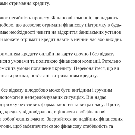
дами отримання кредиту.
лює негайність процесу. Фінансові компанії, що надають
обово, що дозволяє отримати фінансову підтримку в будь-
має необхідності чекати на відкриття банківських установ
и можете отримати кредит навіть в нічний час або вихідні.
риманням кредиту онлайн на карту срочно і без відказу
ися з умовами та політикою фінансової компанії. Ретельно
омісії та умови погашення кредиту. Переконайтеся, що ви
ання та ризики, пов’язані з отриманням кредиту.
 без відказу цілодобово може бути вигідним і зручним
допомоги в непередбачуваних ситуаціях. Він надає
дтримку без зайвих формальностей та витрат часу. Проте,
д кредиту відповідально, оцінюючи свої фінансові
и зобов’язання вчасно. Звертайтеся до надійних фінансових
годи, щоб забезпечити свою фінансову стабільність та